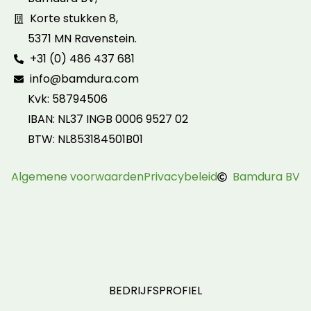
Korte stukken 8,
5371 MN Ravenstein.
+31 (0) 486 437 681
info@bamdura.com
Kvk: 58794506
IBAN: NL37 INGB 0006 9527 02
BTW: NL853184501B01
Algemene voorwaarden
Privacybeleid
Bamdura BV
BEDRIJFSPROFIEL